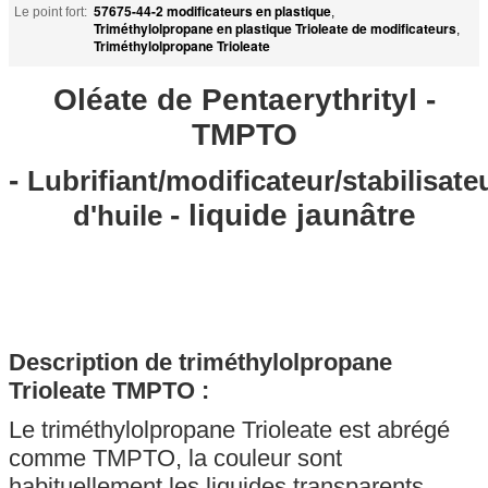
57675-44-2 modificateurs en plastique
Le point fort:
,
Triméthylolpropane en plastique Trioleate de modificateurs
,
Triméthylolpropane Trioleate
Oléate de Pentaerythrityl -
TMPTO
-
Lubrifiant/modificateur/stabilisate
- liquide jaunâtre
d'huile
Description de
triméthylolpropane
Trioleate TMPTO
:
Le triméthylolpropane Trioleate
est abrégé
comme TMPTO, la couleur sont
habituellement les liquides transparents