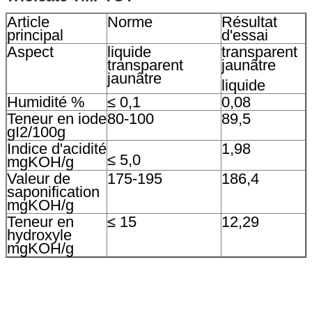
SOUMETTRE
Article
Norme
Résultat
principal
d'essai
Aspect
liquide
transparent
transparent
jaunâtre
jaunâtre
liquide
Humidité %
≤ 0,1
0,08
Teneur en iode
80-100
89,5
gI2/100g
Indice d'acidité
1,98
≤ 5,0
mgKOH/g
Valeur de
175-195
186,4
saponification
mgKOH/g
Teneur en
≤ 15
12,29
hydroxyle
mgKOH/g