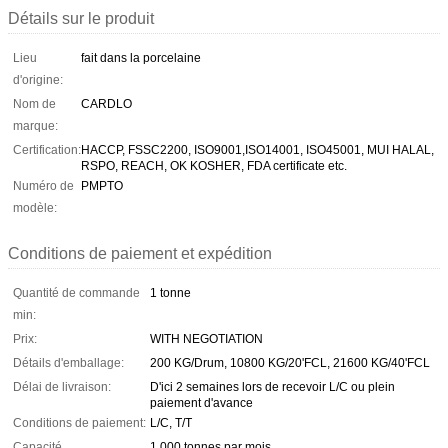
Détails sur le produit
Lieu
fait dans la porcelaine
d'origine:
Nom de
CARDLO
marque:
Certification:
HACCP, FSSC2200, ISO9001,ISO14001, ISO45001, MUI HALAL,
RSPO, REACH, OK KOSHER, FDA certificate etc.
Numéro de
PMPTO
modèle:
Conditions de paiement et expédition
Quantité de commande
1 tonne
min:
Prix:
WITH NEGOTIATION
Détails d'emballage:
200 KG/Drum, 10800 KG/20'FCL, 21600 KG/40'FCL
Délai de livraison:
D'ici 2 semaines lors de recevoir L/C ou plein
paiement d'avance
Conditions de paiement:
L/C, T/T
Capacité
1 000 tonnes par mois