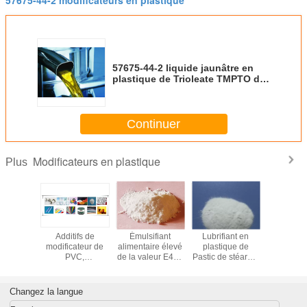
57675-44-2 modificateurs en plastique
57675-44-2 liquide jaunâtre en
plastique de Trioleate TMPTO de
triméthylolpropane de
modificateurs
Continuer
Modificateurs en plastique
Plus
Ingrédient de
Lubrifiants
57675-44-2
Additif
poudre de
d'Externel et
lubrifiant d'huile
modificat
stéarate de
lubrifiant de
de Trioleate
PVC
Pentaerythritol
plastique de
TMPTO de
monosté
pour l'usine en
moule
triméthylolpropane
distillé 
caoutchouc de la
Pentaerythritol
de modificateurs
GMS 9
Changez la langue
Chine d'additif en
Stearate PETS-4
de Plasrtic
glycé