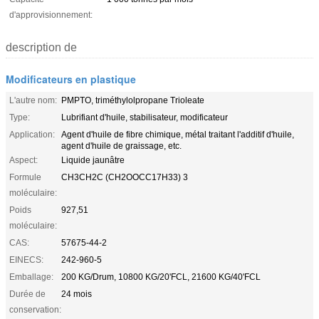
d'approvisionnement:
description de
Modificateurs en plastique
L'autre nom:
PMPTO, triméthylolpropane Trioleate
Type:
Lubrifiant d'huile, stabilisateur, modificateur
Application:
Agent d'huile de fibre chimique, métal traitant l'additif d'huile,
agent d'huile de graissage, etc.
Aspect:
Liquide jaunâtre
Formule
CH3CH2C (CH2OOCC17H33) 3
moléculaire:
Poids
927,51
moléculaire:
CAS:
57675-44-2
EINECS:
242-960-5
Emballage:
200 KG/Drum, 10800 KG/20'FCL, 21600 KG/40'FCL
Durée de
24 mois
conservation: