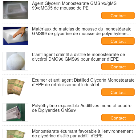
Agent Glycerin Monostearate GMS 95/gMS
99/dMG95 de mousse de PE
Contact
Matériaux de matelas de mousse du monostéarate
GMS99 de glycérine de mousse de polyéthylène
poly
Contact
L'anti agent craintif a distillé le monostéarate de
glycérol DMG90 GMS99 pour écumer d'EPE
Contact
Écumer et anti agent Distilled Glycerin Monostearate
d'EPE de rétrécissement industriel
Contact
Polyéthylène expansible Addititves mono et poudre
de Diglyerides GMS99
Contact
Monostéarate écumant favorable à l'environnement
de glycérine distillé par additif d'EPE