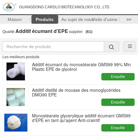
GUANGDONG CARDLO BIOTECHNOLOGY CO., LTD.
Maison
Produits
Au sujet de nous
Visite d'usine
>>
Additif écumant d'EPE
Qualité
supplier.
(61)
Les meilleurs produits
Additif écumant du monostéarate GMS99 99% Min
Plastic EPE de glycérol
Enquête
maintenant
Additif distillé de mousse des monoglycérides
DMG90 EPE
Enquête
maintenant
Monostéarate glycerylique additif écumant GMS99
d'EPE en tant qu'agent Anti-craintif
Enquête
maintenant