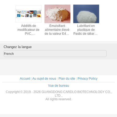
Ingrédient de
Lubrifiants
57675-44-2
Additif
poudre de
d'Externel et
lubrifiant d'huile
modificat
stéarate de
lubrifiant de
de Trioleate
PVC
Pentaerythritol
plastique de
TMPTO de
monosté
pour l'usine en
moule
triméthylolpropane
distillé 
caoutchouc de la
Pentaerythritol
de modificateurs
GMS 9
Changez la langue
Chine d'additif en
Stearate PETS-4
de Plasrtic
glycé
plastique
French
Accueil
|
Au sujet de nous
|
Plan du site
|
Privacy Policy
Vue de bureau
Copyright © 2019 - 2026 GUANGDONG CARDLO BIOTECHNOLOGY CO.,
LTD..
All rights reserved.