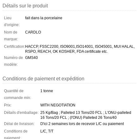
Détails sur le produit
Lieu
fait dans la porcelaine
d'origine:
Nom de
CARDLO
marque:
Certification:
HACCP, FSSC2200, ISO9001,ISO14001, ISO45001, MUI HALAL,
RSPO, REACH, OK KOSHER, FDA certificate etc.
Numéro de
GMS40
modèle:
Conditions de paiement et expédition
Quantité de
1 tonne
commande min:
Prix:
WITH NEGOTIATION
Détails d'emballage:
25 Kg/Bag ; Palleted 13 Tons/20 FCL ; L'ONU-palleted
16 Tons/20 FCL ; (l'ONU) Palleted 26 Tons/40
Délai de livraison:
D'ici 2 semaines lors de recevoir L/C ou paiement
Conditions de
L/C, T/T
paiement: