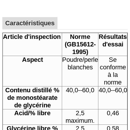
Caractéristiques
Article d'inspection
Norme
Résultats
(GB15612-
d'essai
1995)
Aspect
Poudre/perle
Se
blanches
conforme
à la
norme
Contenu distillé %
40,0--60,0
40,0--60,0
de monostéarate
de glycérine
Acid/% libre
2,5
0,46
maximum.
Glycérine libre %
2,5
0,58