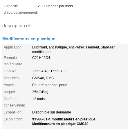
Capacité
2 000 tonnes par mois
d'approvisionnement:
description de
Modificateurs en plastique
Application:
Lubrifiant, antistatique, Anti-rétrécissement, Stablizer,
modificateur
Formule
C21H42O4
moléculaire:
CAS No.:
123-94-4, 31566-31-1
Mots clés:
GMS40, DMG
Aspect:
Poudre blanche, perle
paquet:
25KG/Bag
Durée de
12 mois
conservation:
Échantillon:
Disponible sur demande
31566-31-1 modificateurs en plastique
Le point fort:
,
Modificateurs en plastique GMS40