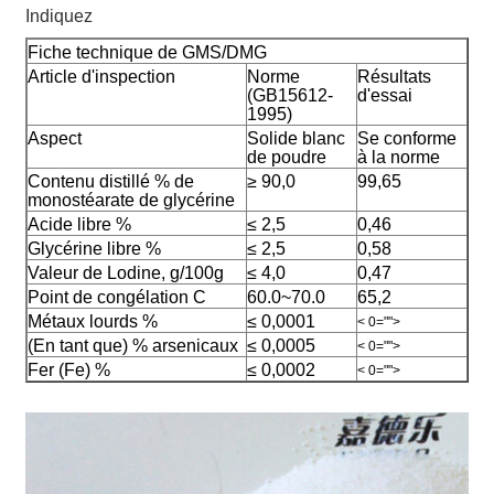
Indiquez
Fiche technique de GMS/DMG
Article d'inspection
Norme
Résultats
(GB15612-
d'essai
1995)
Aspect
Solide blanc
Se conforme
de poudre
à la norme
Contenu distillé % de
≥ 90,0
99,65
monostéarate de glycérine
Acide libre %
≤ 2,5
0,46
Glycérine libre %
≤ 2,5
0,58
Valeur de Lodine, g/100g
≤ 4,0
0,47
Point de congélation C
60.0~70.0
65,2
Métaux lourds %
≤ 0,0001
< 0="">
(En tant que) % arsenicaux
≤ 0,0005
< 0="">
Fer (Fe) %
≤ 0,0002
< 0="">