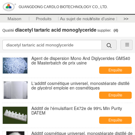
GUANGDONG CARDLO BIOTECHNOLOGY CO., LTD.
Maison
Produits
Au sujet de nous
Visite d'usine
>>
diacetyl tartaric acid monoglyceride
Qualité
supplier.
(4)
Agent de dispersion Mono And Diglycerides GMS40
de Masterbatch de prix usine
Enquête
maintenant
L'additif cosmétique universel, monostéarate distillé
de glycérol emploie en cosmétiques
Enquête
maintenant
Additif de l'émulsifiant E472e de 99% Min Purity
DATEM
Enquête
maintenant
Additif cosmétique universel, monostéarate distillé de