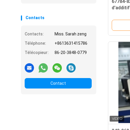
67784-82
d'additi
polymèr
Contacts
E475
Contacts:
Miss. Sarah zeng
Téléphone:
+8613631415786
Télécopieur:
86-20-3848-0779
Contact