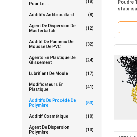
(18)
Poudre 
Pour Le ...
stabilis
Additifs Antibrouillard
(8)
stéarate
procédé
Agent De Dispersion De
(12)
Masterbatch
Additif De Panneau De
(32)
Mousse De PVC
Agents En Plastique De
(24)
Glissement
Lubrifiant De Moule
(17)
Modificateurs En
(41)
Plastique
Additifs Du Procédé De
(53)
Polymère
Additif Cosmétique
(10)
Agent De Dispersion
(13)
Polymère