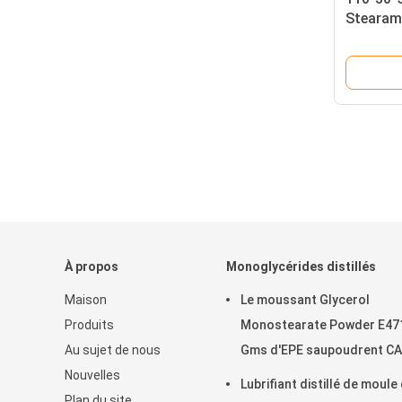
Stearam
d'éthylè
procédé
À propos
Monoglycérides distillés
Maison
Le moussant Glycerol
Produits
Monostearate Powder E47
Au sujet de nous
Gms d'EPE saupoudrent C
Nouvelles
123-94-4
Lubrifiant distillé de moule
Plan du site