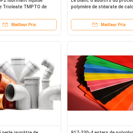
-2 lubrifiant liquide
Le blanc d'additifs du procé
de Trioleate TMPTO de
polymère de stéarate de cal
lolpropane d'additifs du
saupoudrent CAS 1592-23-0
 de polymère
Meilleur Prix
Meilleur Prix
 perle jaunâtre de
917-330-4 esters de polygly