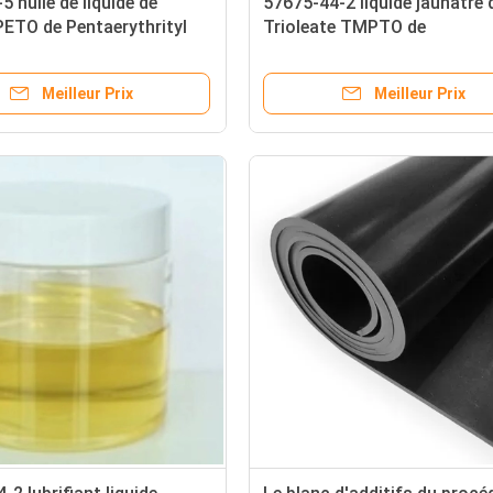
5 huile de liquide de
57675-44-2 liquide jaunâtre 
 PETO de Pentaerythrityl
Trioleate TMPTO de
fs du procédé de polymère
triméthylolpropane d'additif
procédé de polymère
Meilleur Prix
Meilleur Prix