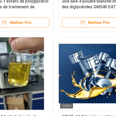
-1 esters de polyglycérol
204-664-4 poudre blanche 
fs de traitement de
des diglycérides GMS40 E47
e des acides gras PGE
d'additifs du procédé de po
Meilleur Prix
Meilleur Prix