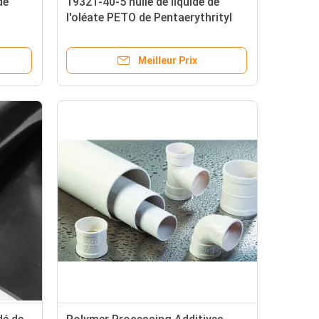
de
19321-40-5 huile de liquide de
l'oléate PETO de Pentaerythrityl
s du
d'additifs du procédé de polymère
Meilleur Prix