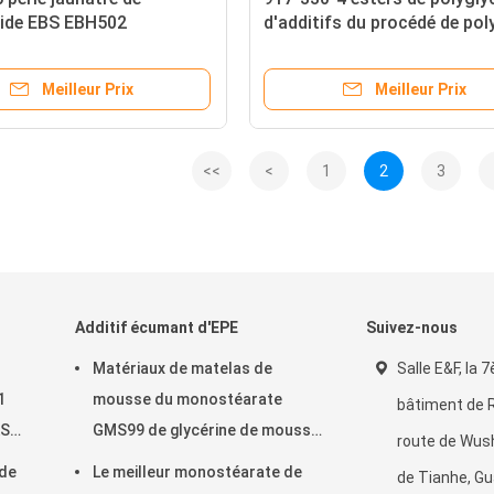
ide EBS EBH502
d'additifs du procédé de po
ne-bis d'additifs du
des acides gras PGE E475
 de polymère
Meilleur Prix
Meilleur Prix
<<
<
1
2
3
Additif écumant d'EPE
Suivez-nous
Matériaux de matelas de
Salle E&F, la 7
1
mousse du monostéarate
bâtiment de R
AS
GMS99 de glycérine de mousse
route de Wus
de polyéthylène poly
 de
Le meilleur monostéarate de
de Tianhe, G