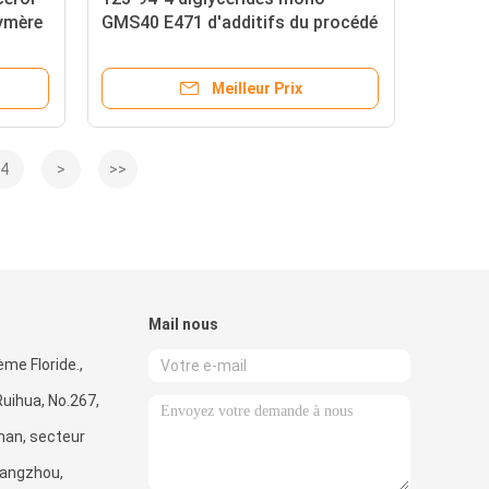
lymère
GMS40 E471 d'additifs du procédé
de polymère
Meilleur Prix
4
>
>>
Mail nous
ème Floride.,
uihua, No.267,
han, secteur
uangzhou,