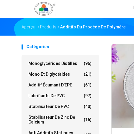
Aperçu
Produits
Additifs Du Procédé De Polymère
Catégories
Monoglycérides Distillés
(96)
Mono Et Diglycérides
(21)
Additif Écumant D'EPE
(61)
Lubrifiants De PVC
(97)
Stabilisateur De PVC
(40)
Stabilisateur De Zinc De
(16)
Calcium
Anti Additifs Statiques