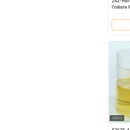
242-960-
l'oléate
d'additi