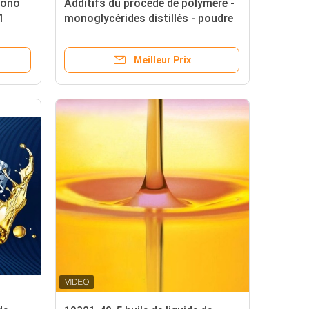
mono
Additifs du procédé de polymère -
1
monoglycérides distillés - poudre
lymère
DMG95/GMS99/E471 blanc
Meilleur Prix