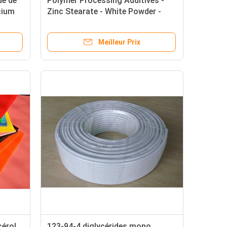
dé de
Polymer Processing Additives -
cium
Zinc Stearate - White Powder -
CAS 557-05-1
Meilleur Prix
cérol
123-94-4 diglycérides mono