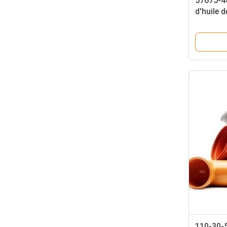
57675-44
d'huile 
triméthy
procédé
110-30-5