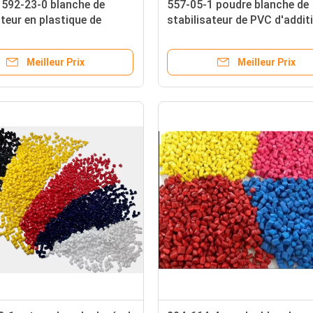
1592-23-0 blanche de
557-05-1 poudre blanche de
ateur en plastique de
stabilisateur de PVC d'addit
 de calcium d'additifs du
procédé de polymère de stéa
 de polymère
de zinc
Meilleur Prix
Meilleur Prix