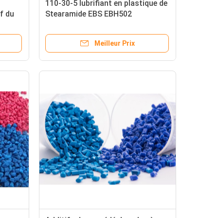
110-30-5 lubrifiant en plastique de
if du
Stearamide EBS EBH502
rate
d'éthylène-bis d'additifs du
procédé de polymère
Meilleur Prix