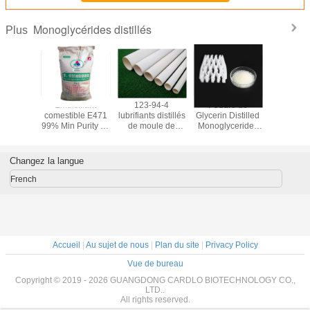
Monoglycérides distillés
Plus
rifiants
Émulsifiant
123-94-4
Poudre de
Auxiliair
rs de PVC
comestible E471
lubrifiants distillés
Glycerin Distilled
craintif 
tillé le
99% Min Purity du
de moule de
Monoglycerides
de PORTÉ
éarate
monostéarate
monostéarate de
GMS99 d'agent
le fabrica
5 de
GMS99 de
glycérol pour le
de mousse de PE
de poudre
érine
glycérine
PVC
mousse 
Changez la langue
d'E
French
Accueil
|
Au sujet de nous
|
Plan du site
|
Privacy Policy
Vue de bureau
Copyright © 2019 - 2026 GUANGDONG CARDLO BIOTECHNOLOGY CO.,
LTD..
All rights reserved.