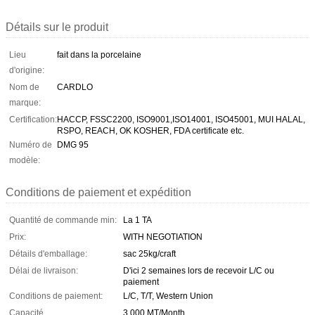
Détails sur le produit
Lieu
fait dans la porcelaine
d'origine:
Nom de
CARDLO
marque:
Certification:
HACCP, FSSC2200, ISO9001,ISO14001, ISO45001, MUI HALAL,
RSPO, REACH, OK KOSHER, FDA certificate etc.
Numéro de
DMG 95
modèle:
Conditions de paiement et expédition
Quantité de commande min:
La 1 TA
Prix:
WITH NEGOTIATION
Détails d'emballage:
sac 25kg/craft
Délai de livraison:
D'ici 2 semaines lors de recevoir L/C ou
paiement
Conditions de paiement:
L/C, T/T, Western Union
Capacité
3 000 MT/Month