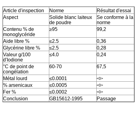
Article d'inspection
Norme
Résultat d'essai
Aspect
Solide blanc laiteux
Se conforme à la
de poudre
norme
Contenu % de
≥95
99,2
monoglycéride
Aide libre %
≤2.5
0,36
Glycérine libre %
≤2.5
0,28
Valeur g/100
≤4.0
0,24
d'Iodione
°C de point de
60-70
67,5
congélation
Métal lourd
≤0.0001
<0>
% arsenicaux
≤0.0005
<0>
Fer %
≤0.0002
<0>
Conclusion
GB15612-1995
Passage