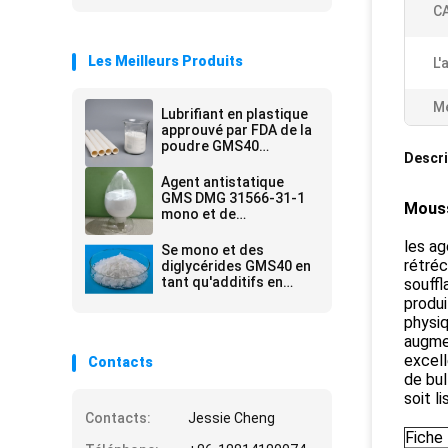
CA
Les Meilleurs Produits
L'
Me
Lubrifiant en plastique
approuvé par FDA de la
poudre GMS40
Descri
jaunâtre et auxiliaire de
plastifiant
Agent antistatique
GMS DMG 31566-31-1
Mouss
mono et de
diglycérides de
les ag
lubrifiants
Se mono et des
rétréc
diglycérides GMS40 en
tant qu'additifs en
souffl
plastique pour la
produi
mousse d'EPE
physiq
augme
excell
Contacts
de bul
soit l
Contacts:
Jessie Cheng
Fiche