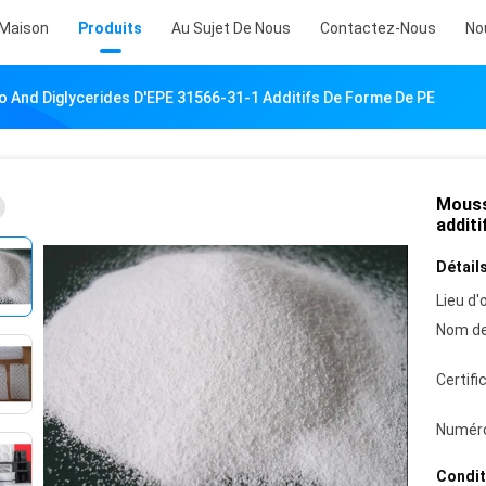
Maison
Produits
Au Sujet De Nous
Contactez-Nous
No
And Diglycerides D'EPE 31566-31-1 Additifs De Forme De PE
Mouss
addit
Détails
Lieu d'o
Nom de
Certifi
Numéro
Condit