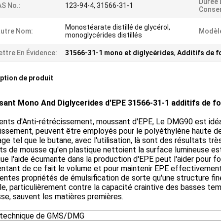
Durée 
S No.:
123-94-4, 31566-31-1
Conser
Monostéarate distillé de glycérol,
autre Nom:
Modèle
monoglycérides distillés
ttre En Évidence:
31566-31-1 mono et diglycérides
,
Additifs de 
ption de produit
ant Mono And Diglycerides d'EPE 31566-31-1 additifs de f
ents d'Anti-rétrécissement, moussant d'EPE, Le DMG90 est idéal
issement, peuvent être employés pour le polyéthylène haute de
age tel que le butane, avec l'utilisation, là sont des résultats très 
ts de mousse qu'en plastique nettoient la surface lumineuse es
ue l'aide écumante dans la production d'EPE peut l'aider pour f
ntant de ce fait le volume et pour maintenir EPE effectivemen
entes propriétés de émulsification de sorte qu'une structure fi
le, particulièrement contre la capacité craintive des basses tem
isse, sauvent les matières premières.
 technique de GMS/DMG