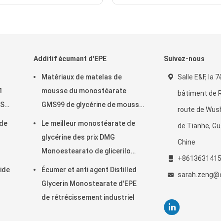
Additif écumant d'EPE
Suivez-nous
Matériaux de matelas de
Salle E&F, la 7
1
mousse du monostéarate
bâtiment de R
AS
GMS99 de glycérine de mousse
route de Wus
de polyéthylène poly
 de
Le meilleur monostéarate de
de Tianhe, G
glycérine des prix DMG
Chine
Monoestearato de glicerilo
+861363141
Distilled
ide
Écumer et anti agent Distilled
sarah.zeng@c
Glycerin Monostearate d'EPE
de rétrécissement industriel