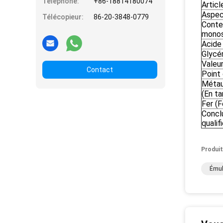
Téléphone:
+86-18814180074
Articl
Aspe
Télécopieur:
86-20-3848-0779
Conten
monos
Acide 
Glycér
Valeu
Contact
Point
Métau
(En ta
Fer (F
Conclu
qualif
Produit
Émul