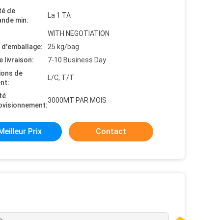
té de
La 1 TA
nde min:
WITH NEGOTIATION
s d'emballage:
25 kg/bag
e livraison:
7-10 Business Day
ions de
L/C, T/T
nt:
té
3000MT PAR MOIS
ovisionnement:
Meilleur Prix
Contact