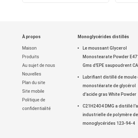
À propos
Monoglycérides distillés
Maison
Le moussant Glycerol
Produits
Monostearate Powder E47
Au sujet de nous
Gms d'EPE saupoudrent C
Nouvelles
123-94-4
Lubrifiant distillé de moule
Plan du site
monostéarate de glycérol
Site mobile
d'acide gras White Powder
Politique de
C21H24O4 DMG a distillé l'a
confidentialité
industrielle de polymère de
monoglycérides 123-94-4