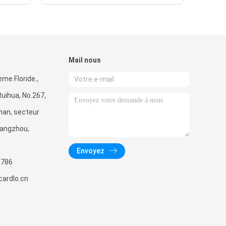
Mail nous
ème Floride.,
uihua, No.267,
han, secteur
uangzhou,
Envoyez
5786
ardlo.cn