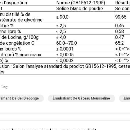
e d'inspection
Norme (GB15612-1995)
Résulta
ct
Solide blanc de poudre
Se con
u distillé % de
≥ 90,0
99,65
téarate de glycérine
libre %
≤ 2,5
0,46
ine libre %
≤ 2,5
0,58
r de Lodine, g/100g
≤ 4,0
0,47
 de congélation C
60.0~70.0
65,2
x lourds %
≤ 0,0001
< 0="">
nt que) % arsenicaux
≤ 0,0005
< 0="">
e) %
≤ 0,0002
< 0="">
sion : Selon l'analyse standard du prodict GB15612-1995, cette
iés
 Tag:
sifiant De Gel D'éponge
Émulsifiant De Gâteau Mousseline
Ému