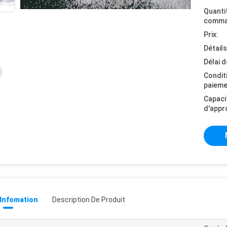
Quanti
comma
Prix:
Détail
Délai d
Condit
paieme
Capaci
d'appr
 Infomation
Description De Produit