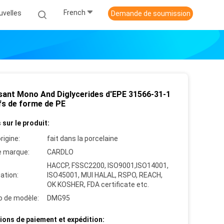
French
uvelles
Demande de soumission
ant Mono And Diglycerides d'EPE 31566-31-1
ifs de forme de PE
 sur le produit:
rigine:
fait dans la porcelaine
 marque:
CARDLO
HACCP, FSSC2200, ISO9001,ISO14001,
cation:
ISO45001, MUI HALAL, RSPO, REACH,
OK KOSHER, FDA certificate etc.
 de modèle:
DMG95
ions de paiement et expédition: