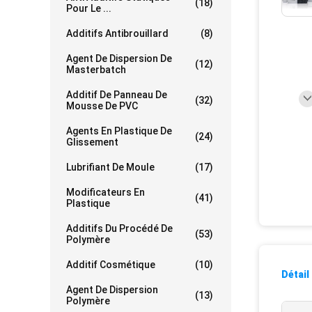
(18)
Pour Le ...
Additifs Antibrouillard
(8)
Agent De Dispersion De
(12)
Masterbatch
Additif De Panneau De
(32)
Mousse De PVC
Agents En Plastique De
(24)
Glissement
Lubrifiant De Moule
(17)
Modificateurs En
(41)
Plastique
Additifs Du Procédé De
(53)
Polymère
Additif Cosmétique
(10)
Détail
Agent De Dispersion
(13)
Polymère