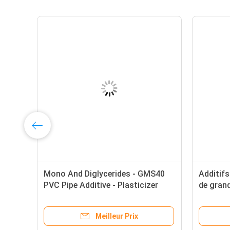
o
Mono And Diglycerides - GMS40
Additif
PVC Pipe Additive - Plasticizer
de gran
Modifier - White Powder
distillé 
Meilleur Prix