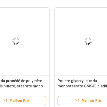
s du procédé de polymère
Poudre glycerylique du
de pureté, stéarate mono
monostéarate GMS40 d'addi
de glycérol
en plastique
Meilleur Prix
Meilleur Prix