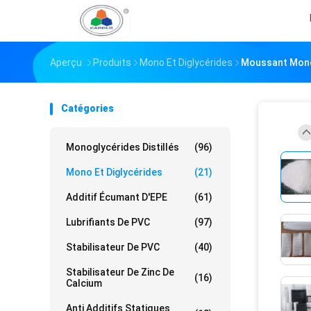
Aperçu
Produits
Mono Et Diglycérides
Moussant Mono 
Catégories
Monoglycérides Distillés
(96)
Mono Et Diglycérides
(21)
Additif Écumant D'EPE
(61)
Lubrifiants De PVC
(97)
Stabilisateur De PVC
(40)
Stabilisateur De Zinc De
(16)
Calcium
Anti Additifs Statiques