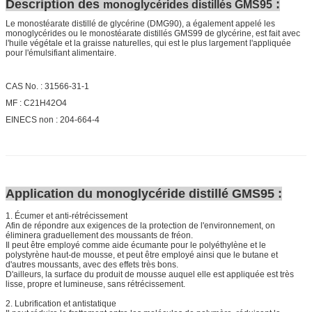
Description des
:
monoglycérides distillés GMS95
Le monostéarate distillé de glycérine (DMG90), a également appelé les
monoglycérides ou le monostéarate distillés GMS99 de glycérine, est fait avec
l'huile végétale et la graisse naturelles, qui est le plus largement l'appliquée
pour l'émulsifiant alimentaire.
CAS No. : 31566-31-1
MF : C21H42O4
EINECS non : 204-664-4
Application du monoglycéride distillé GMS95 :
1. Écumer et anti-rétrécissement
Afin de répondre aux exigences de la protection de l'environnement, on
éliminera graduellement des moussants de fréon.
Il peut être employé comme aide écumante pour le polyéthylène et le
polystyrène haut-de mousse, et peut être employé ainsi que le butane et
d'autres moussants, avec des effets très bons.
D'ailleurs, la surface du produit de mousse auquel elle est appliquée est très
lisse, propre et lumineuse, sans rétrécissement.
2. Lubrification et antistatique