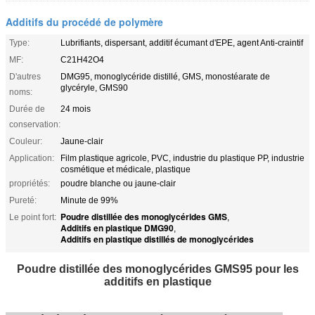
Additifs du procédé de polymère
Type:
Lubrifiants, dispersant, additif écumant d'EPE, agent Anti-craintif
MF:
C21H42O4
D'autres
DMG95, monoglycéride distillé, GMS, monostéarate de
glycéryle, GMS90
noms:
Durée de
24 mois
conservation:
Couleur:
Jaune-clair
Application:
Film plastique agricole, PVC, industrie du plastique PP, industrie
cosmétique et médicale, plastique
propriétés:
poudre blanche ou jaune-clair
Pureté:
Minute de 99%
Poudre distillée des monoglycérides GMS
Le point fort:
,
Additifs en plastique DMG90
,
Additifs en plastique distillés de monoglycérides
Poudre distillée des monoglycérides GMS95 pour les
additifs en plastique