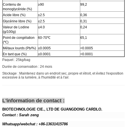
Contenu de
≥90
99,2
monoglycéride (%)
Acide libre (%)
≤2.5
0,36
Glycérine libre (%)
≤2.5
0,31
Valeur de Lodine
≤4.0
0,24
(g/100g)
Point de congélation
60-70℃
65,1
(℃)
Métaux lourds (Pb/%)
≤0.0005
<0.0005
En tant que (%)
≤0.0001
<0.0001
Paquet : 25kg/bag
Durée de conservation : 24 mois
Stockage : Maintenez dans un endroit sec, propre et étroit, et évitez l'exposition
excessive à la lumière, à l'humidité et à l'air.
L'information de contact :
BIOTECHNOLOGIE CIE., LTD DE GUANGDONG CARDLO.
Contact : Sarah zeng
Whatsapp/webchat : +86-13631415786