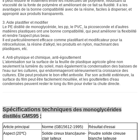
Il peut réduire le frottement entre les molécules de polymère, réduisant la
viscosité de la fonte de polymère et améliorant de ce fait sa fluidité. Il a les
avantages de la bonne compatibilité avec de la résine, faciles à disperser, et
approprié aux produits transparents.
3. Aide plastifier et modifier
Le PE distillé de monoglycéride, les pp, le PVC, la picoseconde et d'autres
matières plastiques ont une bonne compatibilité, qui peut améliorer la flexibilité
et rendre l'aspect plus beau.
Il est particulièrement efficace comme plastifiant et modificateur pour la
nitrocellulose, la résine d'alkyd, les produits en nylon, machinant des
plastiques, etc.
4. Anti-physique et chimique, anti-égouttement
L'atomisation sur la surface de la feuille de plastique agricole gêne non
seulement la lumière du soleil, mais également la condensation des baisses de
l'eau sur les cultures, qui endommageront sérieusement la croissance des
cultures. Elle peut produire le bon effet antivoile. Par son activité extérieure, la
surface du film peut être facilement mouillée, et les gouttelettes d'eau
condensées peuvent rester le long du film pour éviter la chute directe.
Spécifications techniques
des monoglycérides
:
distillés GMS95
Article principal
Norme (GB15612-1995)
Résultat d'essai
Aspect (20℃)
Solide cireux blanc/jaune-
Poudre solide cireuse
clair laiteux
blanche laiteuse