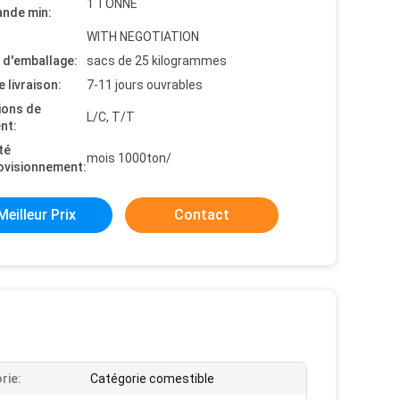
1 TONNE
nde min:
WITH NEGOTIATION
s d'emballage:
sacs de 25 kilogrammes
e livraison:
7-11 jours ouvrables
ions de
L/C, T/T
nt:
té
mois 1000ton/
ovisionnement:
Meilleur Prix
Contact
rie:
Catégorie comestible