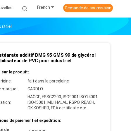
French
uvelles
Demande de soumission
striel
téarate additif DMG 95 GMS 99 de glycérol
bilisateur de PVC pour industriel
 sur le produit:
rigine:
fait dans la porcelaine
 marque:
CARDLO
HACCP, FSSC2200, ISO9001,ISO14001,
cation:
ISO45001, MUI HALAL, RSPO, REACH,
OK KOSHER, FDA certificate etc.
ions de paiement et expédition:
té de