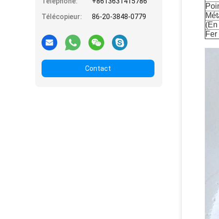
Téléphone:
+8613631415786
Poi
Mét
Télécopieur:
86-20-3848-0779
(En
Fer
Contact