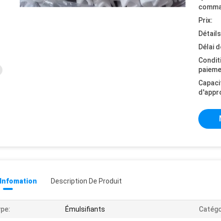
comma
Prix:
Détail
Délai d
Condit
paieme
Capaci
d'appr
 Infomation
Description De Produit
pe:
Émulsifiants
Catégo