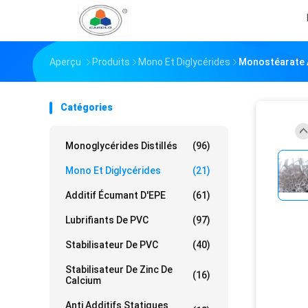
Aperçu
Produits
Mono Et Diglycérides
Monostéarate A
Catégories
Monoglycérides Distillés
(96)
Mono Et Diglycérides
(21)
Additif Écumant D'EPE
(61)
Lubrifiants De PVC
(97)
Stabilisateur De PVC
(40)
Stabilisateur De Zinc De
(16)
Calcium
Anti Additifs Statiques