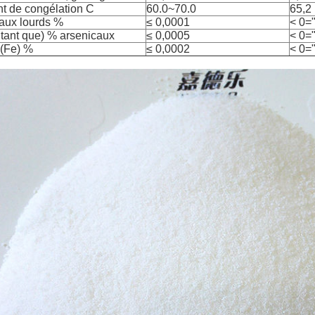
nt de congélation C
60.0~70.0
65,2
aux lourds %
≤ 0,0001
< 0=
 tant que) % arsenicaux
≤ 0,0005
< 0=
 (Fe) %
≤ 0,0002
< 0=