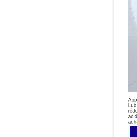
App
Lubr
rédu
acid
adhé