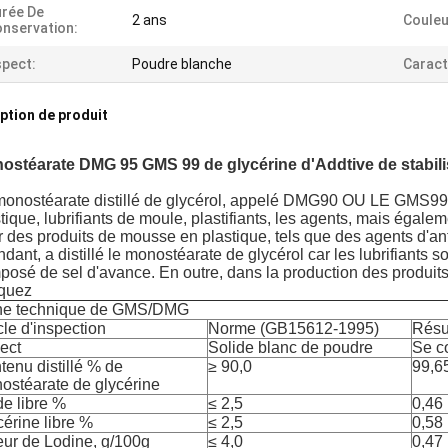
rée De
2 ans
Couleu
nservation:
pect:
Poudre blanche
Caract
ption de produit
ostéarate DMG 95 GMS 99 de glycérine d'Addtive de stabili
monostéarate distillé de glycérol, appelé DMG90 OU LE GMS99 pr
tique, lubrifiants de moule, plastifiants, les agents, mais égale
r des produits de mousse en plastique, tels que des agents d'
ndant, a distillé le monostéarate de glycérol car les lubrifiants 
posé de sel d'avance. En outre, dans la production des produi
iquez
he technique de GMS/DMG
cle d'inspection
Norme (GB15612-1995)
Résul
ect
Solide blanc de poudre
Se c
tenu distillé % de
≥ 90,0
99,6
ostéarate de glycérine
de libre %
≤ 2,5
0,46
cérine libre %
≤ 2,5
0,58
eur de Lodine, g/100g
≤ 4,0
0,47