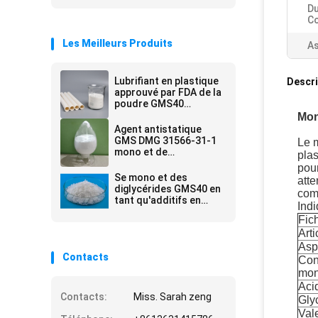
Du
Co
Les Meilleurs Produits
As
Lubrifiant en plastique
Descri
approuvé par FDA de la
poudre GMS40
jaunâtre et auxiliaire de
Mon
plastifiant
Agent antistatique
GMS DMG 31566-31-1
Le 
mono et de
plas
diglycérides de
pou
lubrifiants
Se mono et des
atte
diglycérides GMS40 en
com
tant qu'additifs en
Ind
plastique pour la
Fic
mousse d'EPE
Arti
Asp
Contacts
Con
mon
Aci
Contacts:
Miss. Sarah zeng
Gly
Val