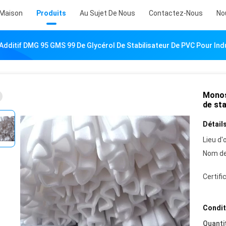
Maison
Produits
Au Sujet De Nous
Contactez-Nous
No
dditif DMG 95 GMS 99 De Glycérol De Stabilisateur De PVC Pour Indu
Monos
de sta
Détails
Lieu d'o
Nom de
Certifi
Condit
Quanti