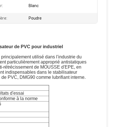
r:
Blanc
ère:
Poudre
sateur de PVC pour industriel
incipalement utilisé dans l'industrie du
ment particulièrement approprié antistatiques
anti-rétrécissement de MOUSSE d'EPE, en
sont indispensables dans le stabilisateur
ts de PVC, DMG90 comme lubrifiant interne.
tats d'essai
onforme à la norme
5