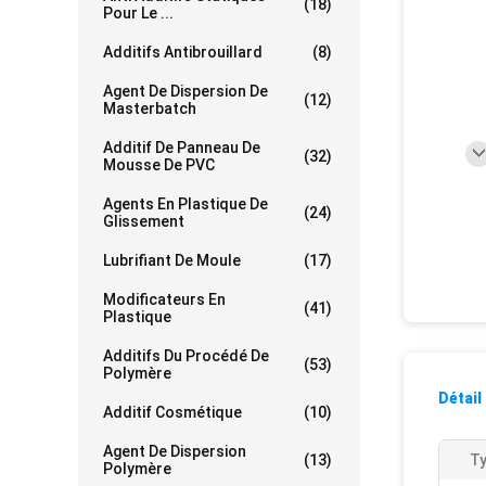
(18)
Pour Le ...
Additifs Antibrouillard
(8)
Agent De Dispersion De
(12)
Masterbatch
Additif De Panneau De
(32)
Mousse De PVC
Agents En Plastique De
(24)
Glissement
Lubrifiant De Moule
(17)
Modificateurs En
(41)
Plastique
Additifs Du Procédé De
(53)
Polymère
Détail
Additif Cosmétique
(10)
Agent De Dispersion
(13)
Ty
Polymère