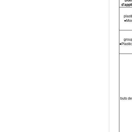
Dom
d'appl
plast
●Mod
grou
●Plasti
buts de