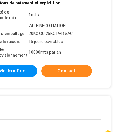
ions de paiement et expédition:
té de
1mts
nde min:
WITH NEGOTIATION
s d'emballage:
20KG OU 25KG PAR SAC.
e livraison:
15 jours ouvrables
té
10000mts par an
ovisionnement:
Meilleur Prix
Contact