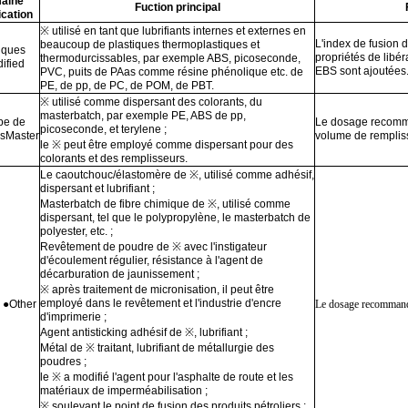
aine
Fuction principal
ication
※ utilisé en tant que lubrifiants internes et externes en
L'index de fusion d
beaucoup de plastiques thermoplastiques et
iques
propriétés de lib
thermodurcissables, par exemple ABS, picoseconde,
ified
EBS sont ajoutées
PVC, puits de PAas comme résine phénolique etc. de
PE, de pp, de PC, de POM, de PBT.
※ utilisé comme dispersant des colorants, du
masterbatch, par exemple PE, ABS de pp,
pe de
Le dosage recomma
picoseconde, et terylene ;
csMaster
volume de remplis
le ※ peut être employé comme dispersant pour des
colorants et des remplisseurs.
Le caoutchouc/élastomère de ※, utilisé comme adhésif,
dispersant et lubrifiant ;
Masterbatch de fibre chimique de ※, utilisé comme
dispersant, tel que le polypropylène, le masterbatch de
polyester, etc. ;
Revêtement de poudre de ※ avec l'instigateur
d'écoulement régulier, résistance à l'agent de
décarburation de jaunissement ;
※ après traitement de micronisation, il peut être
employé dans le revêtement et l'industrie d'encre
 ●Other
Le dosage recommand
d'imprimerie ;
Agent antisticking adhésif de ※, lubrifiant ;
Métal de ※ traitant, lubrifiant de métallurgie des
poudres ;
le ※ a modifié l'agent pour l'asphalte de route et les
matériaux de imperméabilisation ;
※ soulevant le point de fusion des produits pétroliers ;