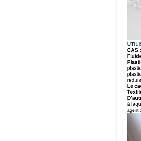
UTIL
CAS :
Fluid
Plast
plasti
plasti
réduis
Le ca
Textil
D'autr
à laqu
agent o