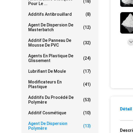
(18)
Pour Le ...
Additifs Antibrouillard
(8)
Agent De Dispersion De
(12)
Masterbatch
Additif De Panneau De
(32)
Mousse De PVC
Agents En Plastique De
(24)
Glissement
Lubrifiant De Moule
(17)
Modificateurs En
(41)
Plastique
Additifs Du Procédé De
(53)
Polymère
Détail
Additif Cosmétique
(10)
Agent De Dispersion
(13)
Polymère
Descri