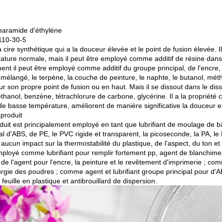
earamide d'éthylène
110-30-5
a cire synthétique qui a la douceur élevée et le point de fusion élevée. 
ature normale, mais il peut être employé comme additif de résine dans l
nt il peut être employé comme additif du groupe principal, de l'encre, d
mélangé, le terpène, la couche de peinture, le naphte, le butanol, méthy
ur son propre point de fusion ou en haut. Mais il se dissout dans le diss
éthanol, benzène, tétrachlorure de carbone, glycérine. Il a la propriété 
de basse température, améliorent de manière significative la douceur ex
 produit
duit est principalement employé en tant que lubrifiant de moulage de bât
pal d'ABS, de PE, le PVC rigide et transparent, la picoseconde, la PA, 
 aucun impact sur la thermostabilité du plastique, de l'aspect, du ton 
mployé comme lubrifiant pour remplir fortement pp, agent de blanchiment
de l'agent pour l'encre, la peinture et le revêtement d'imprimerie ; comme
rgie des poudres ; comme agent et lubrifiant groupe principal pour d'ABS
 feuille en plastique et antibrouillard de dispersion.