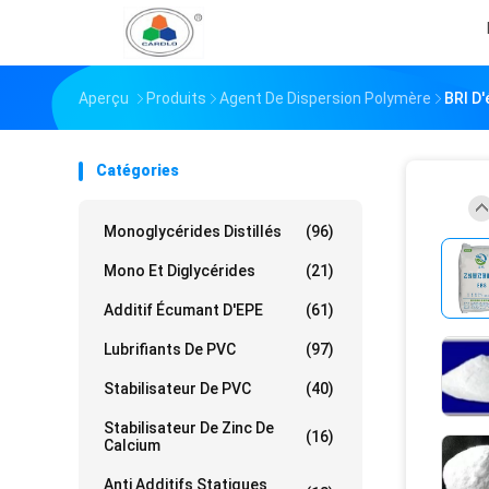
Aperçu
Produits
Agent De Dispersion Polymère
BRI D'
Catégories
Monoglycérides Distillés
(96)
Mono Et Diglycérides
(21)
Additif Écumant D'EPE
(61)
Lubrifiants De PVC
(97)
Stabilisateur De PVC
(40)
Stabilisateur De Zinc De
(16)
Calcium
Anti Additifs Statiques