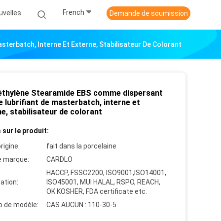
French
uvelles
Demande de soumission
terbatch, Interne Et Externe, Stabilisateur De Colorant
'éthylène Stearamide EBS comme dispersant
e lubrifiant de masterbatch, interne et
e, stabilisateur de colorant
 sur le produit:
rigine:
fait dans la porcelaine
 marque:
CARDLO
HACCP, FSSC2200, ISO9001,ISO14001,
cation:
ISO45001, MUI HALAL, RSPO, REACH,
OK KOSHER, FDA certificate etc.
 de modèle:
CAS AUCUN : 110-30-5