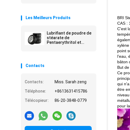
Les Meilleurs Produits
BRI St
CAS : 
C'est l
Lubrifiant de poudre de
tempér
stéarate de
égaleme
Pentaerythritol et
xylène 
dispersant blancs pour
point s
l'usine en plastique en
caoutchouc
l'eau, 
bâton 
Contacts
But de
Ce pro
princi
Contacts:
Miss. Sarah zeng
qui n'a
être e
Téléphone:
+8613631415786
niveau 
Télécopieur:
86-20-3848-0779
métallu
pour la