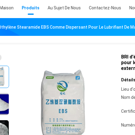
Maison
Produits
Au Sujet De Nous
Contactez-Nous
No
éthylène Stearamide EBS Comme Dispersant Pour Le Lubrifiant De Mas
BRI d
pour l
extern
Détails
Lieu d'o
Nom de
Certifi
Numéro