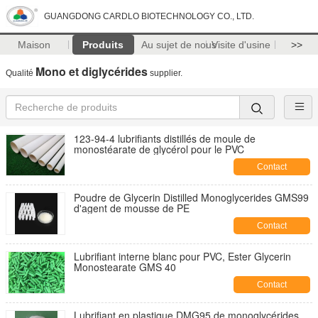
GUANGDONG CARDLO BIOTECHNOLOGY CO., LTD.
Maison
Produits
Au sujet de nous
Visite d'usine
>>
Mono et diglycérides
Qualité
supplier.
123-94-4 lubrifiants distillés de moule de
monostéarate de glycérol pour le PVC
Contact
Poudre de Glycerin Distilled Monoglycerides GMS99
d'agent de mousse de PE
Contact
Lubrifiant interne blanc pour PVC, Ester Glycerin
Monostearate GMS 40
Contact
Lubrifiant en plastique DMG95 de monoglycérides