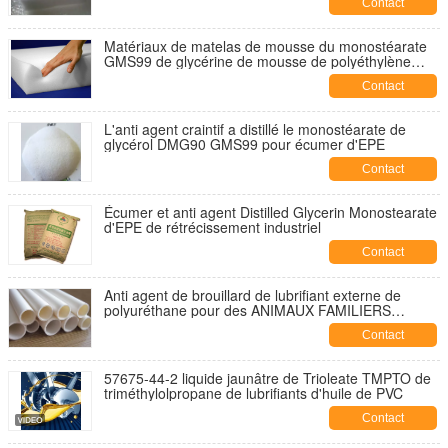
Contact
Matériaux de matelas de mousse du monostéarate
GMS99 de glycérine de mousse de polyéthylène
poly
Contact
L'anti agent craintif a distillé le monostéarate de
glycérol DMG90 GMS99 pour écumer d'EPE
Contact
Écumer et anti agent Distilled Glycerin Monostearate
d'EPE de rétrécissement industriel
Contact
Anti agent de brouillard de lubrifiant externe de
polyuréthane pour des ANIMAUX FAMILIERS
d'additif en plastique de PVC
Contact
57675-44-2 liquide jaunâtre de Trioleate TMPTO de
triméthylolpropane de lubrifiants d'huile de PVC
Contact