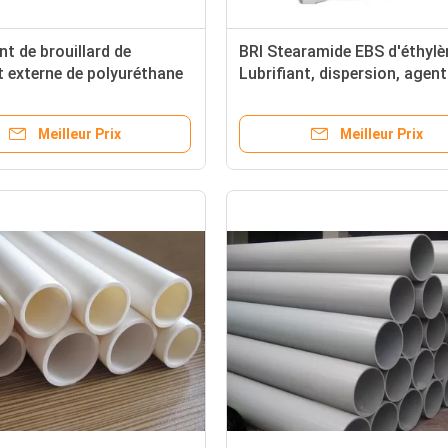
nt de brouillard de
BRI Stearamide EBS d'éthylèn
nt externe de polyuréthane
Lubrifiant, dispersion, agent
s ANIMAUX FAMILIERS
blanchiment optique pour d
f en plastique de PVC
plastiques
Meilleur Prix
Meilleur Prix