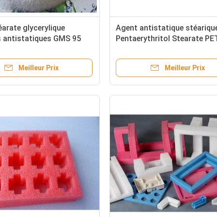
arate glycerylique
Agent antistatique stéariqu
s antistatiques GMS 95
Pentaerythritol Stearate PE
sterbatch
Meilleur Prix
Meilleur Prix