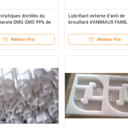
 statiques distillés du
Lubrifiant externe d'anti de
arate DMG GMS 99% de
brouillard d'ANIMAUX FAMIL
 anti pour le plastique
d'agent de Plastic Additive
polyuréthane de PVC
Meilleur Prix
Meilleur Prix