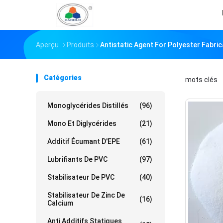
Aperçu
Produits
Antistatic Agent For Polyester Fabric
Catégories
mots clés
「
Monoglycérides Distillés
(96)
Mono Et Diglycérides
(21)
Additif Écumant D'EPE
(61)
Lubrifiants De PVC
(97)
Stabilisateur De PVC
(40)
Stabilisateur De Zinc De
(16)
Calcium
Anti Additifs Statiques