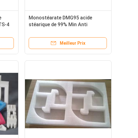
e
Monostéarate DMG95 acide
TS-4
stéarique de 99% Min Anti
Shrinking Agent Glyceryl
Meilleur Prix