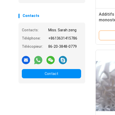
Additifs
Contacts
monosté
glycérol
Contacts:
Miss. Sarah zeng
Téléphone:
+8613631415786
Télécopieur:
86-20-3848-0779
Contact