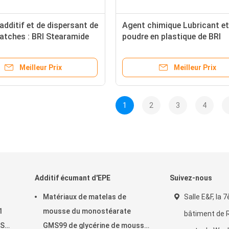
additif et de dispersant de
Agent chimique Lubricant et
atches : BRI Stearamide
poudre en plastique de BRI
ne
Stearamide EBS d'éthylène d
dispersant
Meilleur Prix
Meilleur Prix
1
2
3
4
Additif écumant d'EPE
Suivez-nous
Matériaux de matelas de
Salle E&F, la 7
1
mousse du monostéarate
bâtiment de R
AS
GMS99 de glycérine de mousse