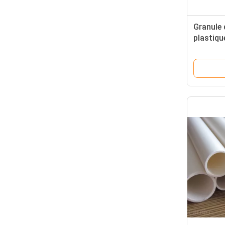
Granule 
plastiqu
d'éthylè