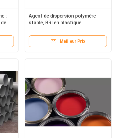
e :
Agent de dispersion polymère
 de
stable, BRI en plastique
es
Stearamide EBS d'éthylène de
lubrifiant
Meilleur Prix