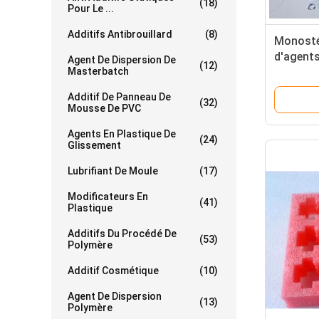
(18)
Pour Le ...
Additifs Antibrouillard
(8)
Monosté
d'agent
Agent De Dispersion De
(12)
Masterbatch
pour Ma
Additif De Panneau De
(32)
Mousse De PVC
Agents En Plastique De
(24)
Glissement
Lubrifiant De Moule
(17)
Modificateurs En
(41)
Plastique
Additifs Du Procédé De
(53)
Polymère
Additif Cosmétique
(10)
Agent De Dispersion
(13)
Polymère