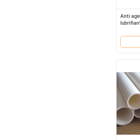
Anti age
lubrifia
pour de
d'additi