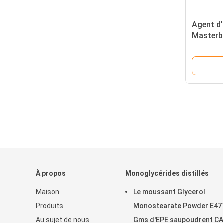
Agent d'
Masterb
d'éthylè
À propos
Monoglycérides distillés
Maison
Le moussant Glycerol
Produits
Monostearate Powder E47
Au sujet de nous
Gms d'EPE saupoudrent C